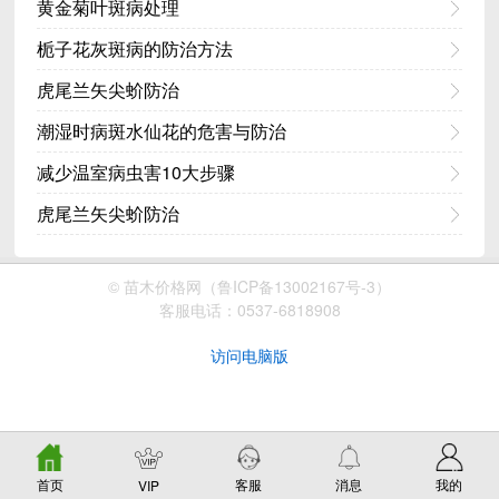
黄金菊叶斑病处理
栀子花灰斑病的防治方法
虎尾兰矢尖蚧防治
潮湿时病斑水仙花的危害与防治
减少温室病虫害10大步骤
虎尾兰矢尖蚧防治
© 苗木价格网（鲁ICP备13002167号-3）
客服电话：
0537-6818908
访问电脑版
首页
客服
消息
我的
VIP