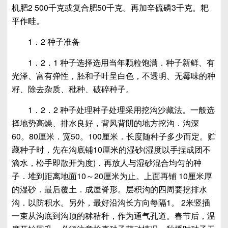
机肥2 500千克或复合肥50千克。再加辛硫磷3千克。耙
平作畦。
1．2 种子准备
1．2．1 种子选择选用当年颗粒饱满．种子新鲜、有
光泽、富有弹性，胚和子叶呈白色，不透明、无霉味的种
籽、除去杂质、秕种、破碎种子。
1．2．2 种子处理种子处理采用挖沟沙藏法。一般选
择地势高燥、排水良好，背风背阴的地方挖沟．沟深
60。80厘米．宽50。100厘米．长度随种子多少而定。贮
藏种子时．先在沟底铺10厘米的湿砂(湿度以手捏成团不
滴水，松手即散开为度)．再放人与湿砂混合均匀的种
子．堆到距离地面10～20厘米为止。上面再铺 10厘米厚
的湿砂．最后覆土．成屋脊形。层积沟的四周要挖排水
沟．以防积水。另外，最好沿沟长方向每隔1。 2米竖插
一束从沟底到沟顶的秫秸秆，作为通气孔道。春节后，温