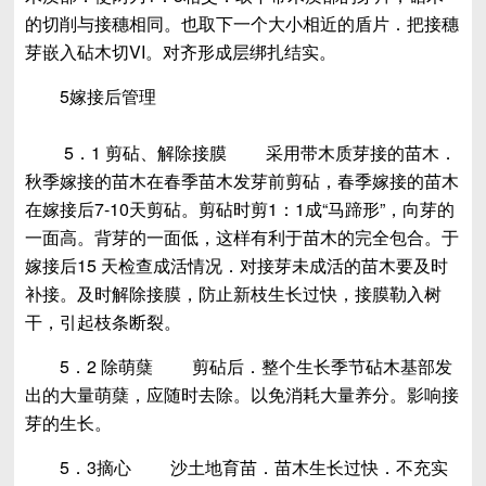
的切削与接穗相同。也取下一个大小相近的盾片．把接穗
芽嵌入砧木切VI。对齐形成层绑扎结实。
5嫁接后管理
5．1 剪砧、解除接膜 采用带木质芽接的苗木．
秋季嫁接的苗木在春季苗木发芽前剪砧，春季嫁接的苗木
在嫁接后7-10天剪砧。剪砧时剪1：1成“马蹄形”，向芽的
一面高。背芽的一面低，这样有利于苗木的完全包合。于
嫁接后15 天检查成活情况．对接芽未成活的苗木要及时
补接。及时解除接膜，防止新枝生长过快，接膜勒入树
干，引起枝条断裂。
5．2 除萌蘖 剪砧后．整个生长季节砧木基部发
出的大量萌蘖，应随时去除。以免消耗大量养分。影响接
芽的生长。
5．3摘心 沙土地育苗．苗木生长过快．不充实