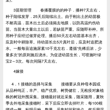
3苗期管理 春播覆膜的的种子．播种7天左右，
种子陆续发芽．25天后陆续出土。由于刚出土的幼苗极
不耐高温．苗木出土后必须揭去地膜．以防高温灼伤幼
苗。当苗木大量出土以后，若缺苗严重。应随即补种。所
用种子应经过催芽处理。播后50天左右幼苗基本出齐，
应及时中耕除草。待幼苗长出5片真叶后，应及时追肥浇
水。一般每亩追施尿素10千克左右．遵循“先稀后浓，少
量多次”的原则施后浇水。为促进幼苗生长，可喷施叶绿
宝2～3次。每次间隔7天左右。
4嫁接
4．1 接穗的选择与采集 接穗要从良种母本园或
从品种纯正，丰产、稳产优质、树势健壮，无检疫对象植
株的树冠外围采集。接穗最好就近采集，随采随用，夏秋
季去外地采集接穗时．采下后应立即去掉叶片．每100根
绑成一捆，标明品种、数量、采集时间和地点．然后用湿