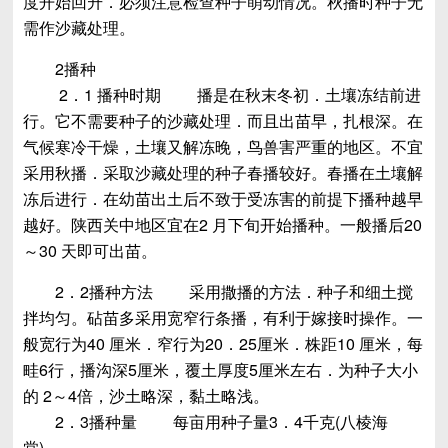
度开始回升．必须注意检查种子萌动情况。秋播时种子无
需作沙藏处理。
2播种
2．1 播种时期 播是在秋末冬初．土壤冻结前进
行。它不需要种子的沙藏处理．而且出苗早，扎根深。在
气候寒冷干燥，土壤又解冻晚，鸟兽害严重的地区。不宜
采用秋播．采取沙藏处理的种子春播较好。春播在土壤解
冻后进行．在幼苗出土后不致于受冻害的前提下播种越早
越好。陕西关中地区宜在2 月下旬开始播种。一般播后20
～30 天即可出苗。
2．2播种方法 采用撒播的方法．种子和细土搅
拌均匀。砧苗多采用宽窄行条播，有利于嫁接时操作。一
般宽行为40 厘米．窄行为20．25厘米．株距10 厘米，每
畦6行，播沟深5厘米，覆土厚度5厘米左右．为种子大小
的 2～4倍，沙土略深，黏土略浅。
2．3播种量 每亩用种子量3．4千克(八棱海
棠)。