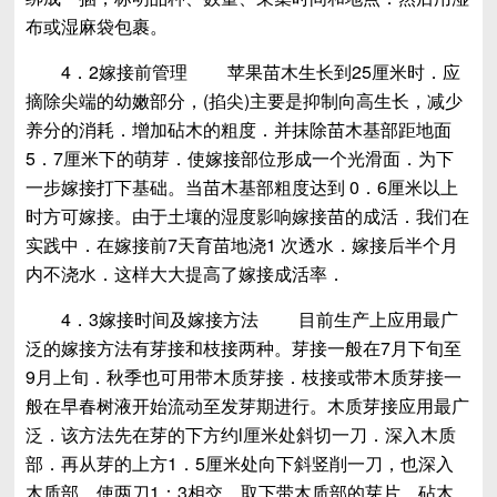
布或湿麻袋包裹。
4．2嫁接前管理 苹果苗木生长到25厘米时．应
摘除尖端的幼嫩部分，(掐尖)主要是抑制向高生长，减少
养分的消耗．增加砧木的粗度．并抹除苗木基部距地面
5．7厘米下的萌芽．使嫁接部位形成一个光滑面．为下
一步嫁接打下基础。当苗木基部粗度达到 0．6厘米以上
时方可嫁接。由于土壤的湿度影响嫁接苗的成活．我们在
实践中．在嫁接前7天育苗地浇1 次透水．嫁接后半个月
内不浇水．这样大大提高了嫁接成活率．
4．3嫁接时间及嫁接方法 目前生产上应用最广
泛的嫁接方法有芽接和枝接两种。芽接一般在7月下旬至
9月上旬．秋季也可用带木质芽接．枝接或带木质芽接一
般在早春树液开始流动至发芽期进行。木质芽接应用最广
泛．该方法先在芽的下方约l厘米处斜切一刀．深入木质
部．再从芽的上方1．5厘米处向下斜竖削一刀，也深入
木质部．使两刀1：3相交．取下带木质部的芽片，砧木