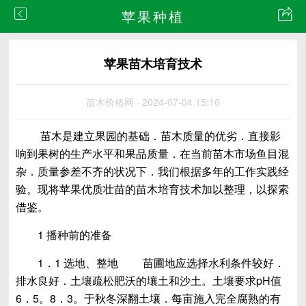
苹果种植
苹果苗木培育技术
苗木价格网 · 2024-07-04 15:16
苗木是建立果园的基础．苗木质量的优劣．直接影
响到果树的生产水平和果品质量．在当前苗木市场鱼目混
杂．质量参差不齐的状况下．我们根据多年的工作实践经
验。现将苹果优质壮苗的苗木培育技术加以整理，以探索
借鉴。
1 播种前的准备
1．1 选地、整地 苗圃地应选择水利条件较好．
排水良好．土壤疏松肥沃的壤土和沙土。土壤要求pH值
6．5。8．3。于秋冬深翻土壤．每亩施入完全腐熟的有