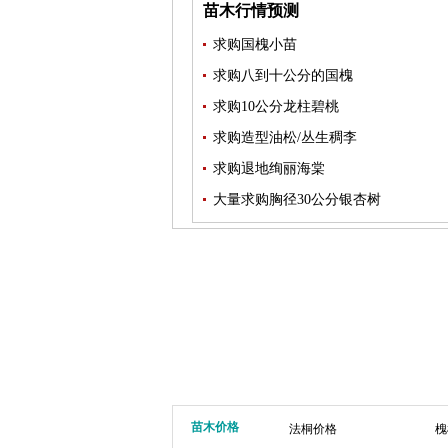
苗木行情预测
求购国槐小苗
求购八到十公分的国槐
求购10公分龙柱碧桃
求购造型油松/丛生稠李
求购退地绚丽海棠
大量求购胸径30公分银杏树
苗木价格
法桐价格
槐