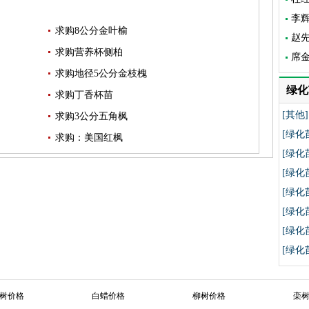
李
求购8公分金叶榆
赵
求购营养杯侧柏
席
求购地径5公分金枝槐
绿化
求购丁香杯苗
[其他]
求购3公分五角枫
[绿化
求购：美国红枫
[绿化
[绿化
[绿化
[绿化
[绿化
[绿化
树价格
白蜡价格
柳树价格
栾