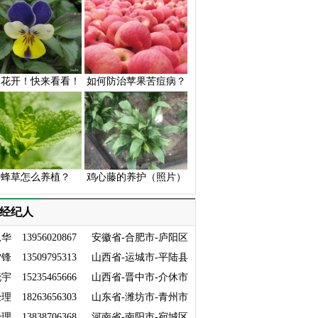
蝶花开！快来看看！
如何防治苹果苦痘病？
香蜂草怎么养植？
鸡心藤的养护（照片）
经纪人
恩华
13956020867
安徽省-合肥市-庐阳区
雪锋
13509795313
山西省-运城市-平陆县
晓宇
15235465666
山西省-晋中市-介休市
经理
18263656303
山东省-潍坊市-青州市
经理
13838706368
河南省-南阳市-宛城区