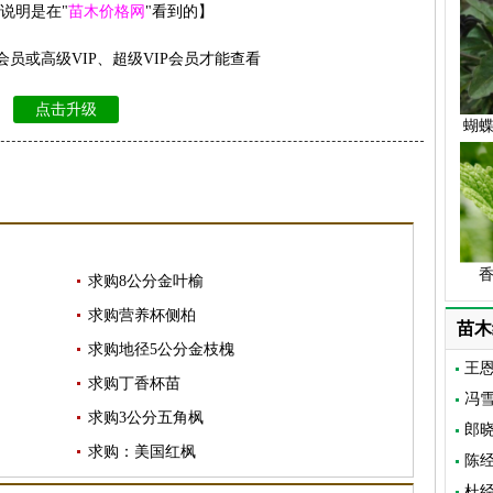
请说明是在"
苗木价格网
"看到的】
员或高级VIP、超级VIP会员才能查看
点击升级
蝴
求购8公分金叶榆
求购营养杯侧柏
苗木
求购地径5公分金枝槐
王
求购丁香杯苗
冯
求购3公分五角枫
郎
求购：美国红枫
陈
杜