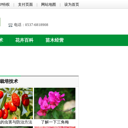
IP特权
|
支付页面
|
网站地图
|
设为首页
电话：0537-6818908
术
花卉百科
苗木经营
栽培技术
杞的虫害与防治方法
了解一下三角梅