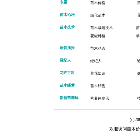
专题
苗木价格
苗木论坛
绿化苗木
苗木技术
苗木栽培技术
苗
花椒种植
苹
语音播报
苗木动态
经纪人
经纪人
花卉百科
养花知识
苗木经营
苗木销售
新新营养钵
营养钵资讯
(c)
欢迎访问苗木价