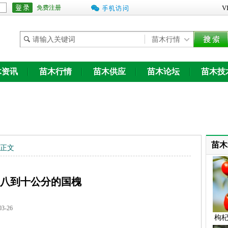
免费注册
V
木资讯
苗木行情
苗木供应
苗木论坛
苗木技
木论坛
苗木
 正文
八到十公分的国槐
-26
枸