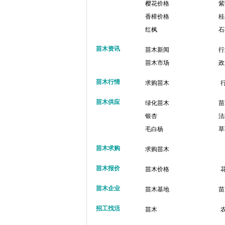
樱花价格
紫
香樟价格
桂
红枫
石
苗木资讯
苗木新闻
行
苗木市场
政
苗木行情
求购苗木
苗木供应
绿化苗木
苗
银杏
法
毛白杨
草
苗木求购
求购苗木
苗木报价
苗木价格
苗木企业
苗木基地
苗
招工找活
苗木