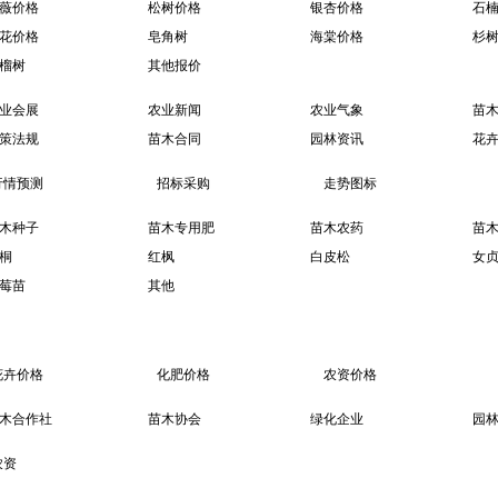
薇价格
松树价格
银杏价格
石
花价格
皂角树
海棠价格
杉
榴树
其他报价
业会展
农业新闻
农业气象
苗
策法规
苗木合同
园林资讯
花
行情预测
招标采购
走势图标
木种子
苗木专用肥
苗木农药
苗
桐
红枫
白皮松
女
莓苗
其他
花卉价格
化肥价格
农资价格
木合作社
苗木协会
绿化企业
园
农资