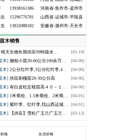
辉
13938161386
河南省-焦作市-孟州市
先生
15296776781
山西省-运城市-平陆县
金生
13832088182
安徽省-滁州市-天长市
苗木销售
晴天生物长期供应99特级水…
[05-19]
苗木]
侧柏小苗20-60公分100余万…
[04-06]
苗木]
2公分红叶李,3公分红叶李,4…
[04-06]
苗木]
供应刺槐苗20-30公分高
[04-06]
苗木]
有白皮松定植苗高４０－１…
[04-06]
苗木]
1米蜀侩、1.5米蜀侩、2米蜀…
[04-01]
苗木]
紫叶李、红叶李,找山西运城…
[04-01]
苗木]
【供应】雪松广玉兰广玉兰…
[03-13]
树价格
女贞价格