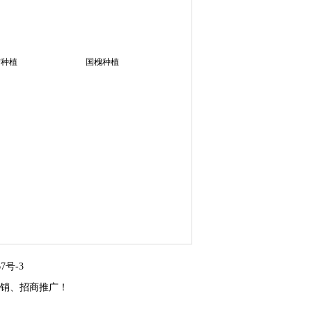
蜡种植
国槐种植
67号-3
销、招商推广！