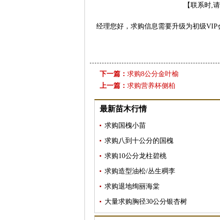
【联系时,
经理您好，求购信息需要升级为初级VIP会
下一篇：
求购8公分金叶榆
上一篇：
求购营养杯侧柏
最新苗木行情
求购国槐小苗
求购八到十公分的国槐
求购10公分龙柱碧桃
求购造型油松/丛生稠李
求购退地绚丽海棠
大量求购胸径30公分银杏树