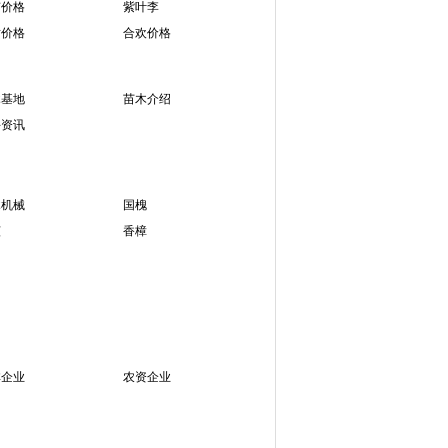
楠价格
紫叶李
树价格
合欢价格
木基地
苗木介绍
卉资讯
木机械
国槐
贞
香樟
林企业
农资企业