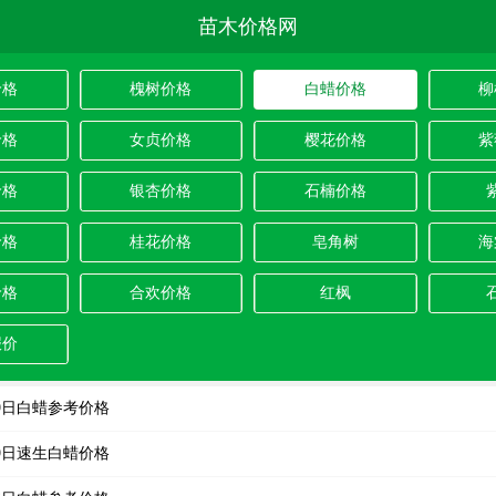
苗木价格网
价格
槐树价格
白蜡价格
柳
价格
女贞价格
樱花价格
紫
价格
银杏价格
石楠价格
价格
桂花价格
皂角树
海
价格
合欢价格
红枫
报价
月19日白蜡参考价格
月19日速生白蜡价格