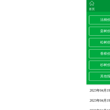
首页
法桐
栾树
松树
香樟
杉树
其他
2023年04
2023年04