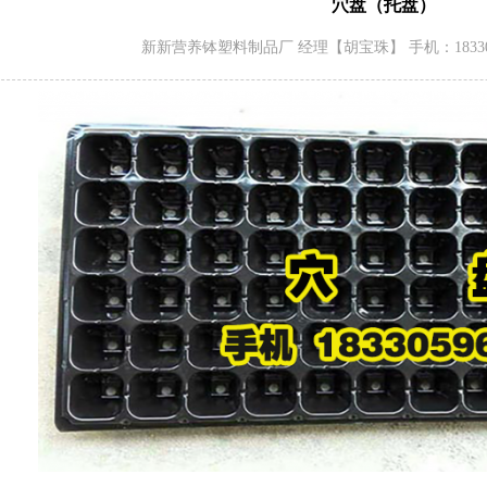
穴盘（托盘）
新新营养钵塑料制品厂 经理【胡宝珠】 手机：1833059613