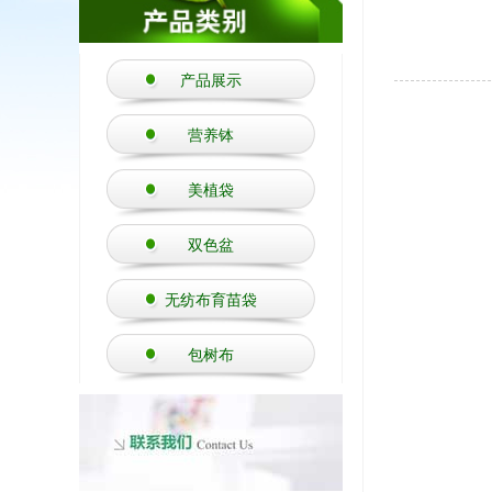
产品展示
营养钵
美植袋
双色盆
无纺布育苗袋
包树布