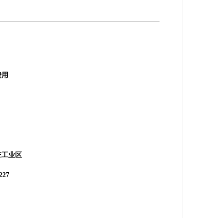
费用
工业区
227